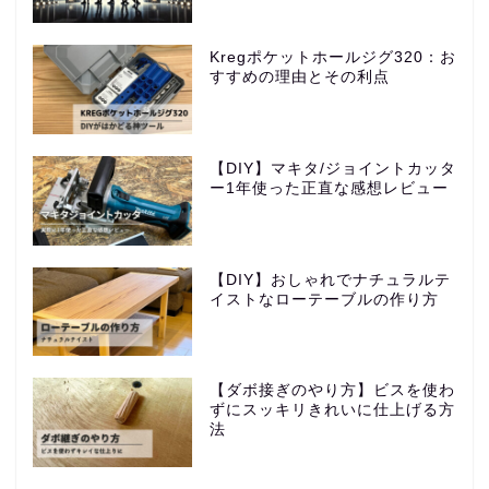
Kregポケットホールジグ320：お
すすめの理由とその利点
【DIY】マキタ/ジョイントカッタ
ー1年使った正直な感想レビュー
【DIY】おしゃれでナチュラルテ
イストなローテーブルの作り方
【ダボ接ぎのやり方】ビスを使わ
ずにスッキリきれいに仕上げる方
法