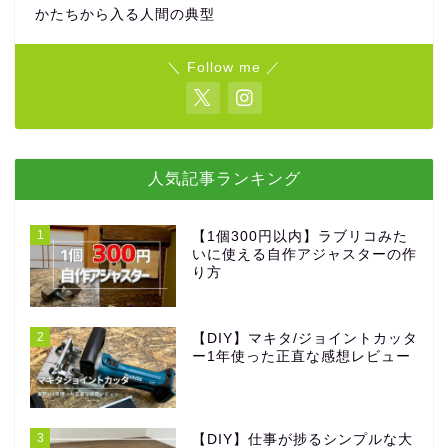
かたちから入る人間の典型
＼ Follow me ／
人気記事ランキング
1
【1個300円以内】ラブリコみた
いに使える自作アジャスターの作
り方
2
【DIY】マキタ/ジョイントカッタ
ー1年使った正直な感想レビュー
3
【DIY】仕事が捗るシンプルな大