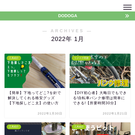
DODOGA
― ARCHIVES ―
2022年 1月
工具紹介
リメイク関連
【簡単】下地ってどこ?を針で
【DIY初心者】大晦日でもでき
解決してくれる格安グッズ
る!自転車パンク修理は簡単に
【下地探しどこ太】の使い方
できる!【所要時間30分】
2022年1月30日
2022年1月21日
工具紹介
工具紹介