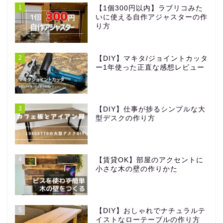
1
【1個300円以内】ラブリコみた
いに使える自作アジャスターの作
り方
2
【DIY】マキタ/ジョイントカッタ
ー1年使った正直な感想レビュー
3
【DIY】仕事が捗るシンプルな大
型デスクの作り方
4
【賃貸OK】部屋のアクセントに
小さな木の壁の作りかた
5
【DIY】おしゃれでナチュラルテ
イストなローテーブルの作り方