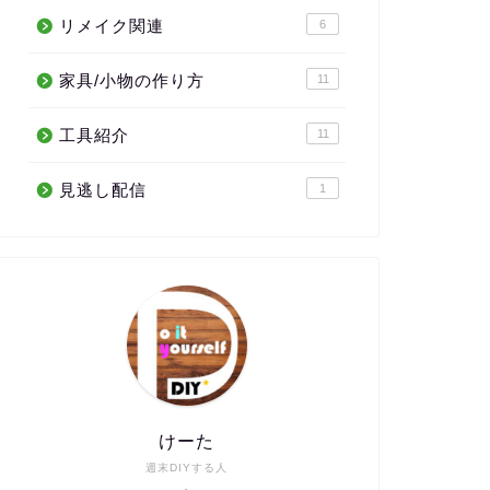
リメイク関連
6
家具/小物の作り方
11
工具紹介
11
見逃し配信
1
けーた
週末DIYする人