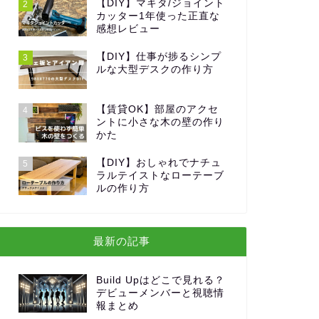
【DIY】マキタ/ジョイント
2
カッター1年使った正直な
感想レビュー
【DIY】仕事が捗るシンプ
3
ルな大型デスクの作り方
【賃貸OK】部屋のアクセ
4
ントに小さな木の壁の作り
かた
【DIY】おしゃれでナチュ
5
ラルテイストなローテーブ
ルの作り方
最新の記事
Build Upはどこで見れる？
デビューメンバーと視聴情
報まとめ