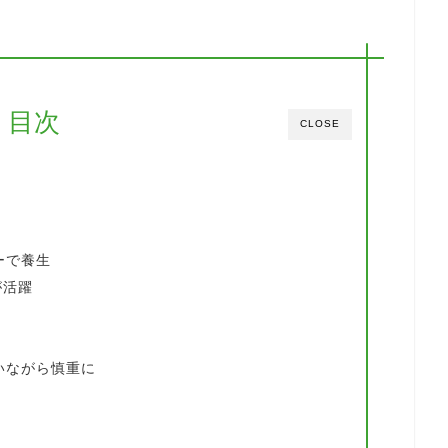
目次
CLOSE
ーで養生
が活躍
いながら慎重に
る