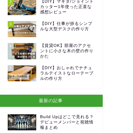
【DIY】マキタ/ジョイント
2
カッター1年使った正直な
感想レビュー
【DIY】仕事が捗るシンプ
3
ルな大型デスクの作り方
【賃貸OK】部屋のアクセ
4
ントに小さな木の壁の作り
かた
【DIY】おしゃれでナチュ
5
ラルテイストなローテーブ
ルの作り方
最新の記事
Build Upはどこで見れる？
デビューメンバーと視聴情
報まとめ