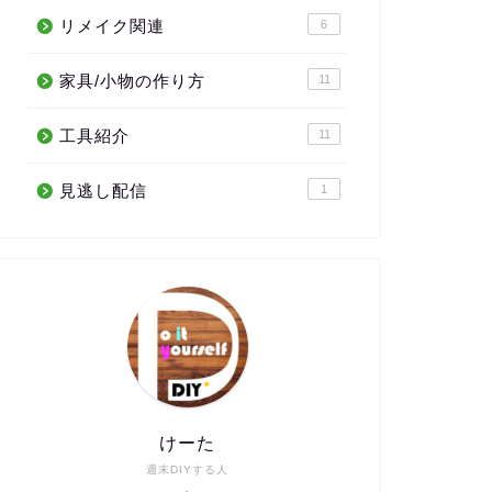
リメイク関連
6
家具/小物の作り方
11
工具紹介
11
見逃し配信
1
けーた
週末DIYする人