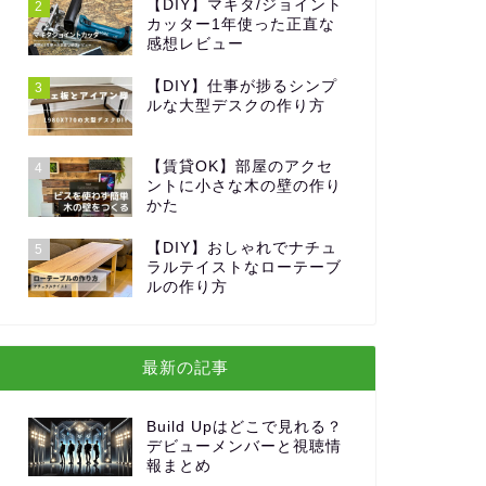
【DIY】マキタ/ジョイント
2
カッター1年使った正直な
感想レビュー
【DIY】仕事が捗るシンプ
3
ルな大型デスクの作り方
【賃貸OK】部屋のアクセ
4
ントに小さな木の壁の作り
かた
【DIY】おしゃれでナチュ
5
ラルテイストなローテーブ
ルの作り方
最新の記事
Build Upはどこで見れる？
デビューメンバーと視聴情
報まとめ