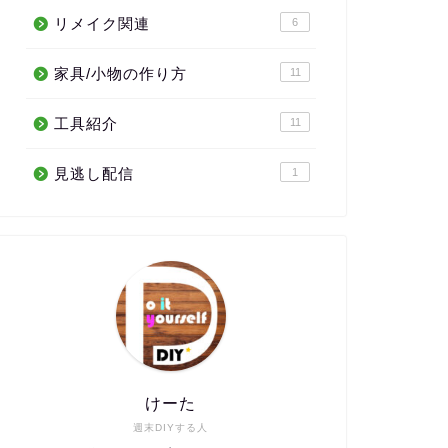
リメイク関連
6
家具/小物の作り方
11
工具紹介
11
見逃し配信
1
けーた
週末DIYする人