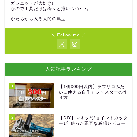
ガジェットが大好き!!
なので工具だけは着々と揃いつつ･･･。
かたちから入る人間の典型
＼ Follow me ／
人気記事ランキング
1
【1個300円以内】ラブリコみた
いに使える自作アジャスターの作
り方
2
【DIY】マキタ/ジョイントカッタ
ー1年使った正直な感想レビュー