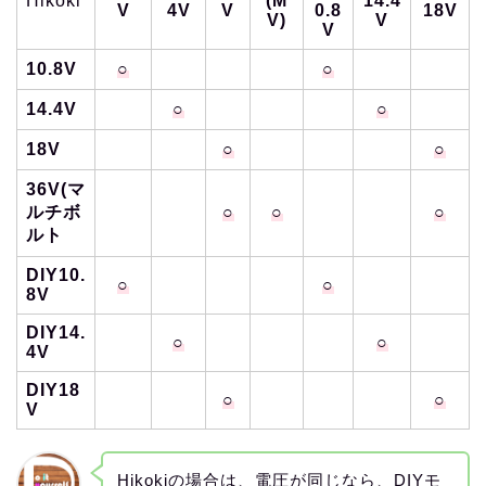
Hikoki
(M
14.4
V
4V
V
0.8
18V
V)
V
V
10.8V
○
○
14.4V
○
○
18V
○
○
36V(マ
ルチボ
○
○
○
ルト
DIY10.
○
○
8V
DIY14.
○
○
4V
DIY18
○
○
V
Hikokiの場合は、電圧が同じなら、DIYモ