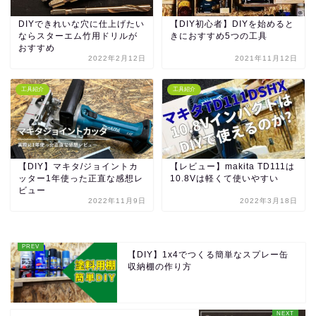
DIYできれいな穴に仕上げたい
【DIY初心者】DIYを始めると
ならスターエム竹用ドリルが
きにおすすめ5つの工具
おすすめ
2022年2月12日
2021年11月12日
工具紹介
工具紹介
【DIY】マキタ/ジョイントカ
【レビュー】makita TD111は
ッター1年使った正直な感想レ
10.8Vは軽くて使いやすい
ビュー
2022年11月9日
2022年3月18日
【DIY】1x4でつくる簡単なスプレー缶
収納棚の作り方