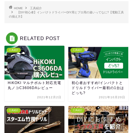
HOME
工具紹介
【DIY初心者】インパクトドライバーDIY用とプロ用の違いってなに?【電動工具
の揃え方】
RELATED POST
工具紹介
工具紹介
HiKOKI マルチボルト対応充電
初心者おすすめ!インパクトと
丸ノコC3606DAレビュー
ドリルドライバー最初の1台は
どっち?
2021年12月2日
2021年10月20日
工具紹介
工具紹介